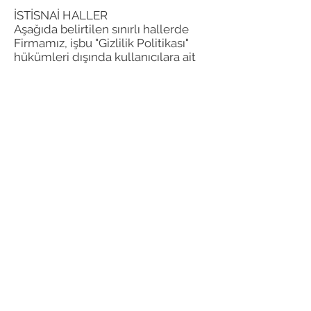
İSTİSNAİ HALLER
Aşağıda belirtilen sınırlı hallerde
Firmamız, işbu "Gizlilik Politikası"
hükümleri dışında kullanıcılara ait
bilgileri üçüncü kişilere açıklayabilir.
Bu durumlar sınırlı sayıda olmak
üzere;
1.Kanun, Kanun Hükmünde
Kararname, Yönetmelik v.b. yetkili
hukuki otorite tarafından çıkarılan
ve yürürlülükte olan hukuk
kurallarının getirdiği zorunluluklara
uymak;
2.Mağazamızın kullanıcılarla
akdettiği "Üyelik Sözleşmesi"'nin ve
diğer sözleşmelerin gereklerini
yerine getirmek ve bunları
uygulamaya koymak amacıyla;
3.Yetkili idari ve adli otorite
tarafından usulüne göre yürütülen
bir araştırma veya soruşturmanın
yürütümü amacıyla kullanıcılarla